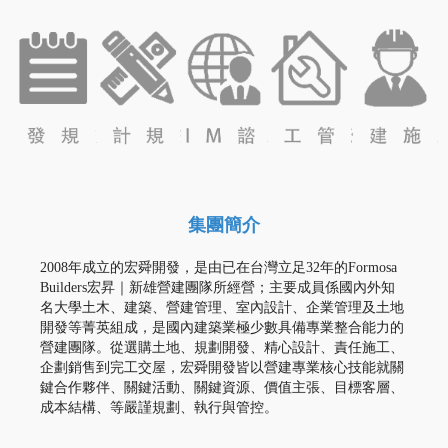
科技
科學
辦公
研究
學校
廠房
園區
大樓
中心
BIM
技術
諮詢
集團簡介
2008
年成立的宏舜開發，是由已在台灣立足32
年的
Formosa
Builders
宏昇｜新雄營建團隊所經營；主要成員係國內外知
名大學土木、建築、營建管理、室內設計、企業管理及土地
開發等菁英組成，是國內建築業極少數具備專業整合能力的
營建團隊。從選購土地、規劃開發、精心設計、責任施工、
企劃銷售到完工交屋，宏舜開發皆以營建專業核心技能就關
鍵合作夥伴、關鍵活動、關鍵資源、價值主張、目標客層、
成本結構、等嚴謹規劃、執行與管控。