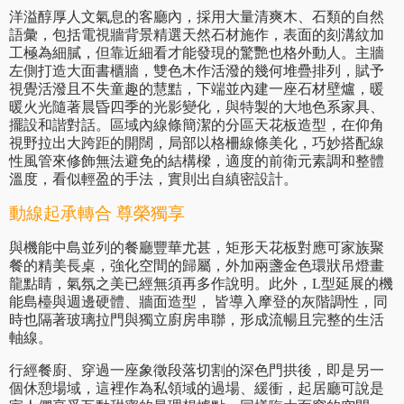
洋溢醇厚人文氣息的客廳內，採用大量清爽木、石類的自然
語彙，包括電視牆背景精選天然石材施作，表面的刻溝紋加
工極為細膩，但靠近細看才能發現的驚艷也格外動人。主牆
左側打造大面書櫃牆，雙色木作活潑的幾何堆疊排列，賦予
視覺活潑且不失童趣的慧黠，下端並內建一座石材壁爐，暖
暖火光隨著晨昏四季的光影變化，與特製的大地色系家具、
擺設和諧對話。區域內線條簡潔的分區天花板造型，在仰角
視野拉出大跨距的開闊，局部以格柵線條美化，巧妙搭配線
性風管來修飾無法避免的結構樑，適度的前衛元素調和整體
溫度，看似輕盈的手法，實則出自縝密設計。
動線起承轉合 尊榮獨享
與機能中島並列的餐廳豐華尤甚，矩形天花板對應可家族聚
餐的精美長桌，強化空間的歸屬，外加兩盞金色環狀吊燈畫
龍點睛，氣氛之美已經無須再多作說明。此外，L型延展的機
能島檯與週邊硬體、牆面造型， 皆導入摩登的灰階調性，同
時也隔著玻璃拉門與獨立廚房串聯，形成流暢且完整的生活
軸線。
行經餐廚、穿過一座象徵段落切割的深色門拱後，即是另一
個休憩場域，這裡作為私領域的過場、緩衝，起居廳可說是