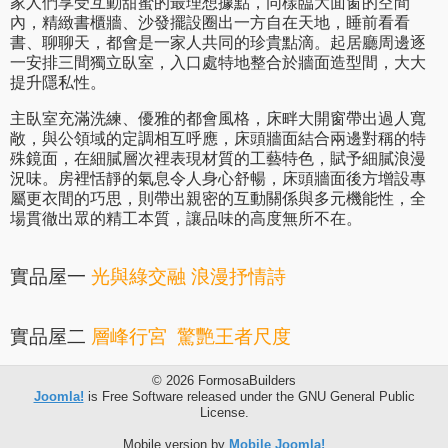
家人們享受互動甜蜜的最理想據點，同樣臨大面窗的空間
內，精緻書櫃牆、沙發擺設圈出一方自在天地，睡前看看
書、聊聊天，都會是一家人共同的珍貴點滴。起居廳周邊逐
一安排三間獨立臥室，入口處特地整合於牆面造型間，大大
提升隱私性。
主臥室充滿洗練、優雅的都會風格，床畔大開窗帶出過人寬
敞，與公領域的定調相互呼應，床頭牆面結合兩邊對稱的特
殊鏡面，在細膩層次裡表現材質的工藝特色，賦予細膩浪漫
況味。房裡恬靜的氣息令人身心舒暢，床頭牆面後方增設專
屬更衣間的巧思，則帶出親密的互動關係與多元機能性，全
場貫徹出眾的精工本質，讓品味的高度無所不在。
實品屋一
光與綠交融 浪漫抒情詩
實品屋二
層峰行宮 驚艷王者尺度
© 2026 FormosaBuilders
Joomla!
is Free Software released under the GNU General Public
License.
Mobile version by
Mobile Joomla!