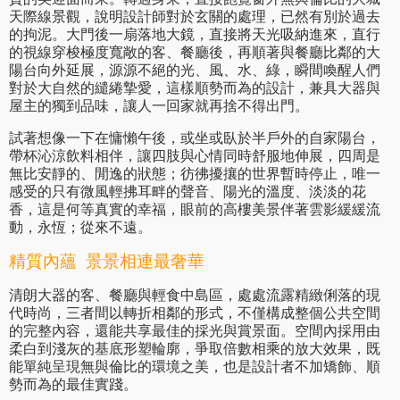
天際線景觀，說明設計師對於玄關的處理，已然有別於過去
的拘泥。大門後一扇落地大鏡，直接將天光吸納進來，直行
的視線穿梭極度寬敞的客、餐廳後，再順著與餐廳比鄰的大
陽台向外延展，源源不絕的光、風、水、綠，瞬間喚醒人們
對於大自然的繾綣摯愛，這樣順勢而為的設計，兼具大器與
屋主的獨到品味，讓人一回家就再捨不得出門。
試著想像一下在慵懶午後，或坐或臥於半戶外的自家陽台，
帶杯沁涼飲料相伴，讓四肢與心情同時舒服地伸展，四周是
無比安靜的、閒逸的狀態；彷彿擾攘的世界暫時停止，唯一
感受的只有微風輕拂耳畔的聲音、陽光的溫度、淡淡的花
香，這是何等真實的幸福，眼前的高樓美景伴著雲影緩緩流
動，永恆；從來不遠。
精質內蘊 景景相連最奢華
清朗大器的客、餐廳與輕食中島區，處處流露精緻俐落的現
代時尚，三者間以轉折相鄰的形式，不僅構成整個公共空間
的完整內容，還能共享最佳的採光與賞景面。空間內採用由
柔白到淺灰的基底形塑輪廓，爭取倍數相乘的放大效果，既
能單純呈現無與倫比的環境之美，也是設計者不加矯飾、順
勢而為的最佳實踐。