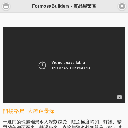
FormosaBuilders - 實品屋鑒賞
開揚格局 大跨距景深
一進門的瑰麗端景令人深刻感受，隨之極度悠閒、靜謐、精
質的美迎面而來。轉過身來，直接飽覽窗外無與倫比的大城