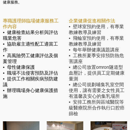
健康服務。
專職護理師臨場健康服務工
企業健康促進相關作法
作內容
• 壁球室預約使用，有專業
• 健康檢查結果分析與評估
教練教導及練習
職業危害
• 飛輪室預約使用，有專業
• 協助雇主適性配工適當工
教練教導及練習
作
• 每年舉辦健康議題講座
• 高風險勞工健康評估及個
• 工務所夏季安排預防熱危
案管理
害講座
• 母性健康保護
• 總公司放置omron隧道型
• 職場不法侵害預防及評估
血壓計，提供員工定期健康
• 提供工作相關疾病預防建
量測
議
• 總公司規劃哺集乳室空間
• 辦理職場身心健康保護措
使用，讓有需要之女性員工
施
有溫馨及安心的集乳場所
• 安排工務所與區域醫院等
級醫療院所合作執行口腔癌
篩檢