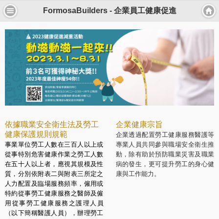
FormosaBuilders - 企業員工健康促進
依據職業安全衛生法及勞工
企業健康宗旨
健康保護規則規範
企業透過配置勞工健康服務醫護等
事業單位勞工人數在三百人以上或
專業人員共同參與職場安全衛生推
從事特別危害健康作業之勞工人數
動，除有助於預防職業災害及職業
在五十人以上者，應視其規模及性
病的發生，更可提升勞工的身心健
質，分別依附表二與附表三所定之
康與工作能力。
人力配置及臨場服務頻率，僱用或
特約從事勞工健康服務之醫師及僱
用從事勞工健康服務之護理人員
（以下簡稱醫護人員），辦理勞工